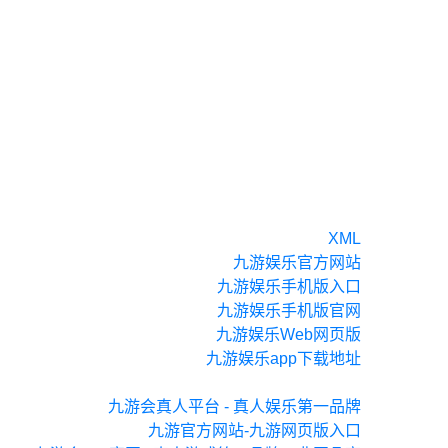
XML
九游娱乐官方网站
九游娱乐手机版入口
九游娱乐手机版官网
九游娱乐Web网页版
九游娱乐app下载地址
九游会真人平台 - 真人娱乐第一品牌
九游官方网站-九游网页版入口