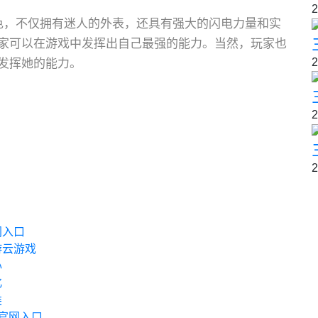
2
色，不仅拥有迷人的外表，还具有强大的闪电力量和实
家可以在游戏中发挥出自己最强的能力。当然，玩家也
2
发挥她的能力。
2
2
网入口
游云游戏
心
化
类
官网入口