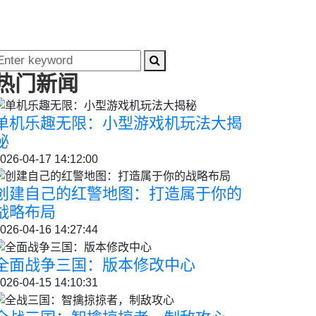
热门新闻
单机乐趣无限：小型游戏机玩法大揭
秘
026-04-17 14:12:00
创建自己的红警地图：打造属于你的
战略布局
026-04-16 14:27:44
全面战争三国：版本修改中心
026-04-15 14:10:31