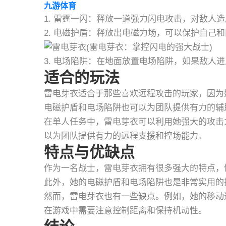
九游体育
1. 雷霆一闪：释放一道强力闪电攻击，对敌人
2. 电磁护盾：释放出电磁力场，可以保护自己
3. 电场陷阱：在地面放置电场陷阱，如果敌人
适合的玩法
雷电芽衣适合于那些喜欢远程攻击的玩家，因为
电磁护盾和电场陷阱也可以为团队提供有力的辅
在单人任务中，雷电芽衣可以利用她强大的攻击
以为团队提供有力的远程支援和控场能力。
特点与优缺点
作为一名战士，雷电芽衣拥有很多强大的特点，
此外，她的电磁护盾和电场陷阱也是非常实用的
然而，雷电芽衣也有一些缺点。例如，她的移动
在游戏中需要注意控制距离和保持机动性。