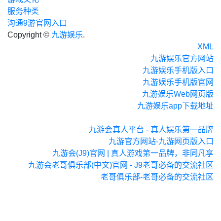
服务种类
沟通9游官网入口
Copyright ©
九游娱乐
.
XML
九游娱乐官方网站
九游娱乐手机版入口
九游娱乐手机版官网
九游娱乐Web网页版
九游娱乐app下载地址
九游会真人平台 - 真人娱乐第一品牌
九游官方网站-九游网页版入口
九游会(J9)官网 | 真人游戏第一品牌，非同凡享
九游会老哥俱乐部(中文)官网 - J9老哥必备的交流社区
老哥俱乐部-老哥必备的交流社区