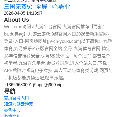
三国无双5：全屏中心霸业
2026-04-05 14:13:07
About Us
Welcome访问✔九游平台官网,九游官网推荐【导航：
baidu典ag】九游云游戏,9游官网入口2026最新版官网-
登录-入口-网页版网址[j9-cn-youxi.com]以下简称：九游
体育,九游娱乐✔正版官网全站,全称:九游体育官网,稳定
18年信誉推荐安全.保障!极致体验！每个冠军,都曾是个
初学者.九游娱乐平台,会员登录后,进入全站入口,下载
APP后随时畅玩电子竞技,真人互动与体育类游戏,网页与
手机版都能流畅适配,畅享乐趣。
+13659630001
j9app@j909.vip
导航
首页官网入口
知道九游云游戏
案例中心
游戏文化